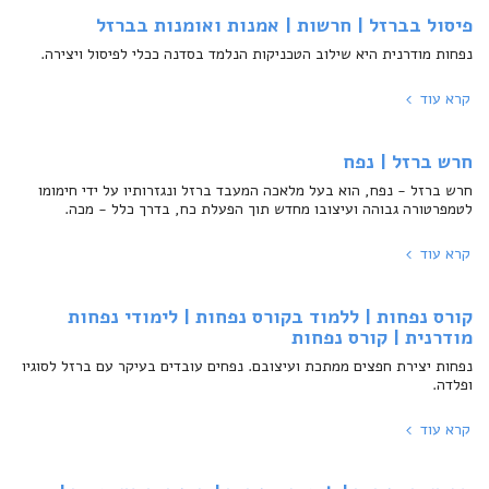
פיסול בברזל | חרשות | אמנות ואומנות בברזל
נפחות מודרנית היא שילוב הטכניקות הנלמד בסדנה ככלי לפיסול ויצירה.
קרא עוד
חרש ברזל | נפח
חרש ברזל - נפח, הוא בעל מלאכה המעבד ברזל ונגזרותיו על ידי חימומו
לטמפרטורה גבוהה ועיצובו מחדש תוך הפעלת כח, בדרך כלל - מכה.
קרא עוד
קורס נפחות | ללמוד בקורס נפחות | לימודי נפחות
מודרנית | קורס נפחות
נפחות יצירת חפצים ממתכת ועיצובם. נפחים עובדים בעיקר עם ברזל לסוגיו
ופלדה.
קרא עוד