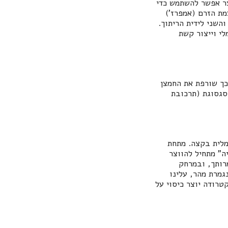
וצר אפשר להשתמש כדי
המספק זרם גבוה (80-400A) במתח נמוך (40-90V). שעוצמת הזרם (אמפרז')
השני לידית הריתוך.
י וייצור קשת
תוך וע"י כך שורפת את החמצן
סגסוגת (תרכובת
מלית בקצה. מתחת
ו מגיעה ל º 3600. בהמשך ל"אמבטיה" מתחיל להווצר
 האלקטרודה יש להחזיק בזווית של º45 לחומר המרותך, ובמרחק
גמרת מהר, עלינו
טרודה יוצר כיסוי על