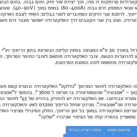
קטרודות מרוחקות זו מזו, תוך יצירת אור חזק וחום גבוה. בחום הנ
להתיך ברזל. הרתכת היא שנאי 
תוך. לרתכת שני הדקים המחוברים לשני כבלים: האחד לצבת הארקה ו
טרודה. מגע בין שני הקטבים דרך האלקטרודה יאפשר מעבר זרם חשמל
האלקטרודה היא מוט ברזל באורך 30 ס"מ המצופה במעין קליפה הנשרפת בזמן הרי
 להווצרות הקשת. עובי האלקטרודה מותאם לעובי החומר המרותך. ה
לקטרודה מותאמת לסוג המתכת המרותכת.
צה האלקטרודה לחומר המרותך "נדלקת" האלקטרודה ונוצרת קשת חש
לקשת נוצר כור היתוך קטן – "אמבטיה" שהטמפרטורה ב
"זחל" – הריתוך, שהוא מטרת עבודתנו. את
טרודה מה"אמבטיה". מכיוון שזחל הריתוך מתקדם לאט והאלקטרודה נ
ריפת האלקטרודה במשך כל זמן הריתוך. החלק המינרלי מציפוי האלק
 מתאפיין בהסרה קלה של הציפוי שכינויו "שלקה"
סדנאות נפחות
פיסול ויצירה בברזל