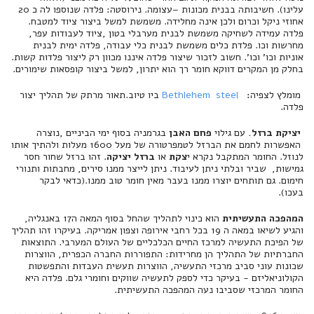
עלינו). חשיבותה בבנית מכונות –עצומה. נירוסטה: פלדה שנוספו לה כ 20
אחוזי ניקל וכרום ולכן אינה מחלידה. משמשת למשל ביצור ציוד למטבח.
פלדה עמידה לשחיקה משמשת לבנית מערבלי בטון ,ציוד לעבודות עפר,
מחרשות וכו. פלדת כלים משמשת לבנית כלי עבודה, פלדה ימית לבנית
אוניות וכו' וכו'. חשוב לזכור שיצור פלדה איננו מכוון רק ליצור פלדות קשות.
בחלק מן המקרים דווקא חומר רך הוא יתרון, למשל ביצור קופסאות שימורים.
מומלץ לצפיה
:
Bethlehem steel
ביו טיוב.תאור מרתק של תהליך יצור
פלדה.
יציקת ברזל.
עם גילוי
פחם האבן
בגרמניה בסוף ימי הביניים ,נוצרה
האפשרות לחמם את הברזל לטמפרטורה של מעל 1600 מעלות ולהתיך אותו
לנוזל. החומר המתקבל נקרא י
צקת
או
ברזל יציקה
. זהו ברזל שחור חסר
גמישות, שביר ובלתי ניתן לעיבוד. ניתן לייצר ממנו סירים, מחבתות ותנורי
חימום. גם תותחים יוצרו ממנו בעבר מאין חומר טוב ממנו.(כדאי לבקר
בעכו).
המהפכה התעשיתית
הוא כינוי לתהליך שהחל בסוף המאה ה17 באנגליה,
והגיע לשיאו במאה ה 19 בכל רחבי אירופה וצפון אמריקה. בעיקרו זהו תהליך
של הפיכת התעשיה למרכז החיים הכלכליים של העולם המערבי. התוצאות
החברתיות של התהליך הן מחרידות: התפוררות החברה הכפרית, הווצרות
שכונות עוני סביב מרכזי התעשיה, הווצרות תעשית העבדות והתפשטות
הקולוניאליזם - בעיקר כדי לספק לתעשיה שווקים וחומרי גלם. פלדה היא
החומר המרכזי שסביבו נעה המהפכה התעשיתית.