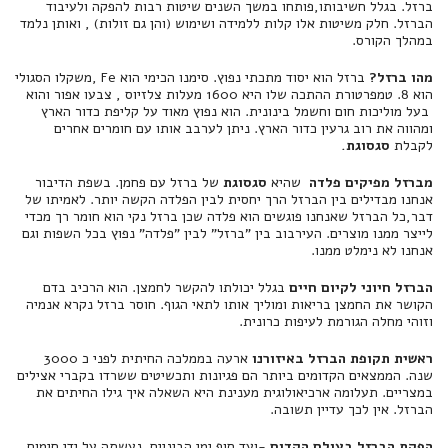
ברזל. בגלל חשיבותו,פותחו במשך השנים שיטות רבות להפקה ולעיבוד
הברזל. חלק משיטות אלו קלות ללמידה ושימוש (והן גם זולות) , ואותן נלמד
במהלך הקורס.
מהו ברזל?
ברזל הוא יסוד מתכתי נפוץ. סימנו הכימי הוא Fe ,משקלו הסגולי
הוא 8. טמפרטורת ההתכה שלו היא 1600 מעלות צלזיוס , צבעו אפור והוא
בעל מוליכות חום וחשמל בינונית. הוא נפוץ מאוד על קליפת כדור הארץ
ומהווה את רוב גרעין כדור הארץ. ניתן לערבב אותו עם חומרים אחרים
לקבלת
סגסוגת.
מברזל מפיקים פלדה
שהיא
סגסוגת
של ברזל עם פחמן. בשפת הדיבור
אנחנו מבדילים בין הברזל הרך יחסית לבין הפלדה הקשה יותר. לאמיתו של
דבר,כל הברזל שאנחנו פוגשים הוא פלדה שכן ברזל נקי הוא חומר רך מכדי
לייצר ממנו מוצרים. העירבוב בין "ברזל" לבין "פלדה" נפוץ בכל השפות וגם
אנחנו לא נימלט ממנו.
הברזל חיוני לקיום חיים
בגלל יכולתו להקשר לחמצן. הוא הרכיב בדם
הקושר את החמצן בריאות ומוליך אותו לתאי הגוף. חוסר ברזל נקרא אנמיה
וזוהי מחלה הגורמת לעיפות כרונית.
ראשית תקופת הברזל באיזורנו
ארעה בממלכה החיתית לפני כ 3000
שנה. הממצאים הקדומים ביותר הם פגיונות ותכשיטים ששרדו בקברי אצילים
במצריים. תעלומה ארכיאולוגית מענינת היא השאלה איך גילו החיתים את
הברזל. אין לכך עדיין תשובה.
הפקת הברזל בעולם הקדום
-ועד סוף ימי הביניים נעשתה על ידי חימום