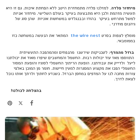
מיחזור פלדה.
למזלנו פלדה מתמחזרת היטב ללא הפחתת איכות. גם זו היא
תעשיה מזהמת ולכן היא מתבצעת בעיקר בעולם השלישי. מיחזור אניות
למשל מתרחש בעיקר בהודו ובבנגלדש במשחטות אוניות שהן סוג של
גיהנום מודרני .
מומלץ לצפות בסרט
the wire nest
המתאר את הנעשה במשחטה כזו
בממומבאי.
ברזל מהמדף
: לטכניקות שירשנו מהנפחים ומהמהפכה התעשיתית
התווספו מאז עוד יכולות רבות. החשמל והמחשבים שיפרו מאוד את יכולתנו
ליעל ולדייק את עבודתנו. הופעת הריתוך החשמלי לסוגיו והופעת המסור
החשמלי הפכו את מקצוע המסגרות למעין חייטות. חומר מן המוכן באלפי
צורות מחכה לנו על המדפים במחסן הברזל. כשנדע לחתוך ולרתך אותו נוכל
לצאת לדרך.
בהצלחה לכולנו!