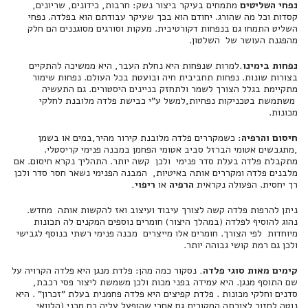
נפחי השליטים
מתמחים בעיקר ביצור נשק: חרבות, כידונים, שריונים,
קסדות וכל מה שהורג. יחודם הוא בכך שעיקר עבודתם הוא בפלדה. נפחי
השליט התמחו גם בנפחות דקורטיבית. מעקות וסורגים מסוגננים הם חלק
מהפגנת העושר של השלטון.
נפחות בימינו.
למרות שנפחות היא נחלת העבר, היא ממשיכה להתקיים
בצורות שונות. נפחות תחביבית חיה ובועטת בכל העולם. נפחות שימור
מתקיימת בגלל הצורך לשמר ולתחזק בניינים היסטורים. גם התעשיה
משתמשת בטכניקות נפחיות,למשל ע"י כבישת פלדה מלובנת לחלקי
מכונות.
חיסום והרפיה:
כשמקררים פלדה מלובנת קירור מהיר,במים או בשמן
,מתגבשים אטומי הברזל סביב אטומי הפחמן במבנה פנימי קריסטלי.
מתקבלת פלדה בעלת סדר פנימי ולכן קשה יותר. התהליך נקרא חיסום. אם
מלבנים פלדה ומקררים אותה באיטיות, המבנה הפנימי נשאר חסר סדר ולכן
רך יחסית. הפעולה נקראית
הרפיה
או
ריפוי.
ניתן להרפות פלדה קשה לצורך עיבוד ועיצוב ואז להקשות אותה מחדש.
נהוג להוסיף לפלדה (במהלך היצור) חומרים נוספים המקנים לה תכונות
מיוחדות לפי הצורך. חומרים אלו מייצרים מבנה פנימי רשתי בנוסף לגבישי
ולכן גם רמת קושי גבוהה יותר.
קימים מאות סוגי פלדה.
נסקור כמה מהן: פלדת מנגן היא פלדה הקרויה על
שם התוסף מנגן. היא עמידה בפני מכות ולכן משמשת ליצור פסי רכבת,
סדנים וחלקי מכונות . פלדת קפיצים היא פלדה פחמנית בעלת "זכרון" . היא
נוטה לחזור לצורתה המקורית גם אחרי שהופעל עליה כח מכני (הלוואי