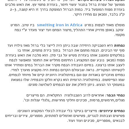
ממושך של עפרת ברזל בתנור עשוי חימר, בעזרת פחמי עץ. את האש מלבים
בעזרת מפוח המופעל ביד. כמות הברזל המופקת בדרך זו היא קטנה, 2-3
ק"ג בלבד, ומכאן גם מחירו היקר.
מומלץ מאוד לצפות בסרט
smelting iron in Africa
ביו טיוב. הסרט
עוקב באופן מדויק אחרי התהליך,מיצור הפחם ועד יצור מעדר ע"י נפח
מקומי.
נפחות
היא הטכניקה היחידה שבה ניתן היה לייצר כלי ברזל מאז גילויו ועד
סוף ימי הבינים. הנפח מחמם את הברזל בתוך כירת פחמים, אוחז בו
במלקחים ומעצב אותו בעזרת פטיש על גבי סדן. הוא מלבה את האש בעזרת
מפוח (מכאן נובע שם המקצוע.) החימום מחליש את החומר ומאפשר לנפח
לעצב אותו כרצונו. בסיום העבודה הנפח מקרר את הברזל במים ומחזיר אותו
לקשיותו המקורית. נראה שבעולם הקדום נפחות היה מקצוע מוערך למדי.
נפחים מוזכרים באגדות עם וגם במיתולוגיה היוונית קיים אל מיוחד לנפחים.
שמו הפייסטוס. במיתולוגיה הרומית הוא נקרא וולקן והנפחיה שלו נמצאת
במעמקי הר הגעש. ניתן לחלק את עם הנפחים לשלושה סוגים:
נפחי הכפר
: אחראים לרוב הטכנולוגיה החקלאית. הם מייצרים
מגלים,חרמשים,פרסות, סכינים וחלקי מחרשות.,גלגלי עגלות וכו'.
נפחים עירונים:
מייצרים בעיקר כלי עבודה לבעלי המקצוע השונים:
פטישים וצבתות לנגרים, פטישים ואזמלים לסתתים, מסמרים, צירים ובריחים
לבנאים ,מספריים, סכינים ועוד ועוד.