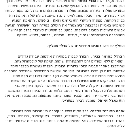
בשנת 1856 רשם
הנרי בסמר
פטנט מהפכני ליצור פלדה מברזל יציקה ובכך
הפך את הברזל לחומר הזול והנפוץ שאנחנו מכירים. היום התעשיה מיצרת
מוצרים מפלדה בעזרת מכונות מפלדה. מכרות הפחם והברזל הם מקור לעושר
אגדי לבודדים ומקור סבל ומוות למיליונים. המייצג הבולט של התקופה הוא
מנוע הקיטור. מפתחו העיקרי הוא
גיימס וואט ב 1736.
התאמת המנוע
לשימוש באניות וברכבות "צימצמה" את העולם במידה רבה ואיפשרה תנועת
אנשים ורעיונות מסביב לגלובוס. כמעט כל השיטות לעיבוד ברזל הן ירושה
מהמהפכה התעשיתית: ניסור, קידוח , חריטה , כרסום, ליטוש ויציקה.
מומלץ לצפיה:
זמנים מודרניים
של
צרלי צפלין.
הברזל כחומר בניה.
הצורך לבנות במהירות אולמות עבודה גדולים
ומוארים ללא עמודים גרם להתפתחות שיטות יציקה של קונסטרוקציות
שהורכבו באתרי הבניה וכוסו בלוחות זכוכית. הבניה נעשתה מלבני חימר
אדומות שגם הן יוצרו במכונות. אלו הם שלושת החידושים שהולידה המהפכה
התעשיתית בתחום הבניה. באמצע המאה ה19 פותח באנגליה מלט מסוג
חדש. הוא נקרא
צמנט פורטלנד
. התברר שלמלט זה יש מקדם התפשטות
טרמית השווה בדיוק לזה של הפלדה. הדבר מאפשר לצקת בטון על גבי
רשתות פלדה ולקבל חומר העמיד היטב בלחצים. זהו הבטון המזוין המשמש
חומר בניה עיקרי עד היום. הבנין המוכר ביותר מתקופת המהפכה התעשיתית
הוא
מגדל אייפל
. מומלץ לבקר בפאריס.
איפה מיצרים פלדה?
בכל מקום שיש בו קירבה בין מכרות פחם למכרות
ברזל. במינסוטה שבאר"הב, בשוודיה, בספרד, באוקראינה, ברוסיה, בסין,
בהודו ובדרום אפריקה. זוהי תעשיה מזהמת ביותר ורוב מדינות אירופה ויתרו
עליה מזמן.