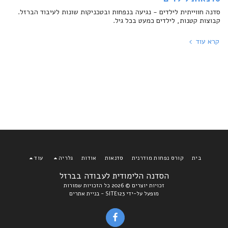
סדנה חווייתית לילדים - נגיעה בנפחות ובטכניקות שונות לעיבוד הברזל.
קבוצות קטנות, לילדים כמעט בכל גיל.
קרא עוד
בית
קורס נפחות מודרנית
סדנאות
אודות
גלריה
עוד
הסדנה הלימודית לעבודה בברזל
זכויות יוצרים © 2026 כל הזכויות שמורות
מופעל על-ידי
SITE123
-
בניית אתרים