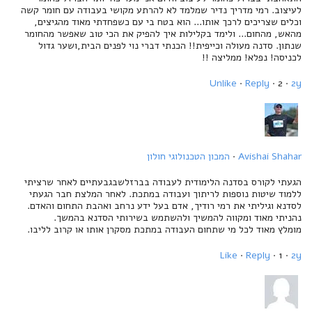
לעיצוב. רמי מדריך נדיר שמלמד לא להרתע מקושי בעבודה עם חומר קשה
וכלים שצריכים לרכך אותו... הוא בטח בי עם כשפחדתי מאוד מהגיצים,
מהאש, מהחום... ולימד בקלילות איך להפיק את הכי טוב שאפשר מהחומר
שנתון. סדנה מעולה וכייפית!! הכנתי דברי נוי לפנים הבית,ושער גדול
לכניסה! נפלא! ממליצה !!
Unlike
·
Reply
· 2 ·
2y
Avishai Shahar
·
המכון הטכנולוגי חולון
הגעתי לקורס בסדנה הלימודית לעבודה בברזלשבגבעתיים לאחר שרציתי
ללמוד שיטות נוספות לריתוך ועבודה במתכת. לאחר המלצת חבר הגעתי
לסדנא וגיליתי את רמי רודיך, אדם בעל ידע נרחב ואהבת התחום והאדם.
נהניתי מאוד ומקווה להמשיך ולהשתמש בשירותי הסדנא בהמשך.
מומלץ מאוד לכל מי שתחום העבודה במתכת מסקרן אותו או קרוב לליבו.
Like
·
Reply
· 1 ·
2y