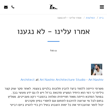
בית
המלצות
אמרו עלינו - לא נגענו
אמרו עלינו - לא נגענו
Feb
02
Architect
at
Ari Nashiv Architecture Studio
·
Ari Nashiv
מטרתי הייתה ללמוד כיצד להכין חלונות בלגיים בעצמי. לאחר סקר שוק קצר
גיליתי כי רמי הוא היחיד המציע סדנאת ברזל ויש לו גם ידע מעשי בכך.
בפועל הסדנא הייתה מאוד חווייתית ומלווה בהסברי רקע מעניינים. ממליץ
בחום לכל מי שרוצה להיכנס לתחום וגם לחסרי נסיון סקרנים
יכול לומר שהעברתי את כל ימות השבוע בטיל רק כדי להגיע ביום רביעי