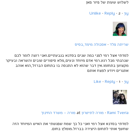
לשלוש שעות של פיור פאן
Unlike
·
Reply
· 2 ·
3y
שריתה פלד
·
אסכולה מימד,בסיס
למדתי אצל רמי לפני כמה שנים בסדנא בגבעתיים.ואני רוצה לומר לכם
שנהנתי מכל רגע.רמי אדם מיוחד ונעים,מלא סיפורים טובים והשראה ובעיקר
מקצוען בתחומו.אין דבר שהוא לא התנסה בו בתחום הברזל,הוא אוהב
אתגרים ויודע לפצח אותם
Like
·
Reply
· 1 ·
3y
Rami Tveria
·
מורה לתיטרון
at
מורה - משרד החינוך
למדתי בסדנא אצל רמי ואני כל כך שמח שפגשתי את האיש המיוחד הזה
שחשף אותי לתחום היצירה בברזל.מומלץ בחום.