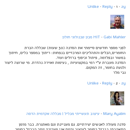
Unlike
·
Reply
· 1 ·
2y
Gabi Mahler
·
HIT מכון טכנולוגי חולון
לפני מספר חודשים סיימתי את הסדנה (30 שעות) שכללה הכרת
החומרים,הכלים והתהליכים המרכזיים בנפחות: ריתוך במספר כלים, חיתוך
במשור ובפלזמה, פיתול וכיפוף ברזלים ועוד.
הסדנה מעברת ע"י רמי במקצועיות , נעימות ואוירה נהדרת. מי שרוצה ליצור
ולגעת בחומר, זה המקום.
גבי מלר
Unlike
·
Reply
· 2 ·
2y
Mary Ayalim
·
עיצוב תעשייתי מכליל l מכללה אקדמית הדסה
סדנה מעולה לאנשים יצירתיים. גם מעניינת וגם מאתגרת. כבר מזמן
התאהבתי בברזל כחומר לעיצוב והיום אני מעריכה יותר הברזל כחומר