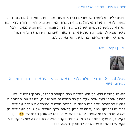
Iris Rainer
·
סמינר הקיבוצים
חיכיתי לימי שלישי והשיעורים בני ה3 שעות עברו מהר מאוד. (מבחנתי היה
אפשר להאריך את השיעור) נהנתי ולמדתי המון מסדנא. רמי רודוך העביר את
הסדנא בנעימות ובמקצועיות רבה. הוא היה פתוח לרעיונות שהבאנו ולכל
בעיה מצא לנו פתרון. הסדנא אישית מאוד (אנחנו היינו 4 ) והלווי צמוד
ומקצועי . אני ממליצה בחום על הסדנא לכולם.
Like
·
Reply
·
2y
Gil-ad Arad
·
מדריך ומלווה לקידום אישי
at
גיל-עד ארד - מדריך ומלווה
לקידום אישי
הגעתי לסדנה ללא כל ידע מוקדם בכל הקשור לברזל, ריתוך וחיתוך. רמי
הוביל אותנו צעד אחר צעד בין כל המכונות ומכשירים, מתבל את ההסברים
במעט הסטוריה וסיפורים מהחיים. בסיום הסדנה יצאתי עם מספר עבודות
בניניים ופרויקט גמר (תמונות ניתן לראות בדף האישי שלי). כל העבודות הן
כאלה שכמו שרמי אומר "אפשר להתגאות ולהביא אותן הביתה"
:-)
בקיצור, מומלץ ביותר לכל מי שרוצה לקבל הצצה לעולם זה שמעניקה ידע
מקצועי ובהחלט מאפשרת להמשיך הלאה לבד.